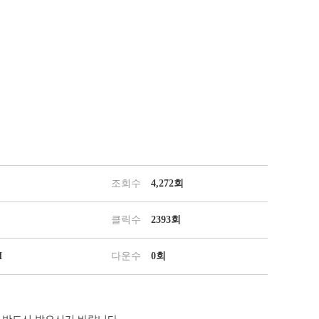
조회수
4,272회
클릭수
2393회
M
다운수
0회